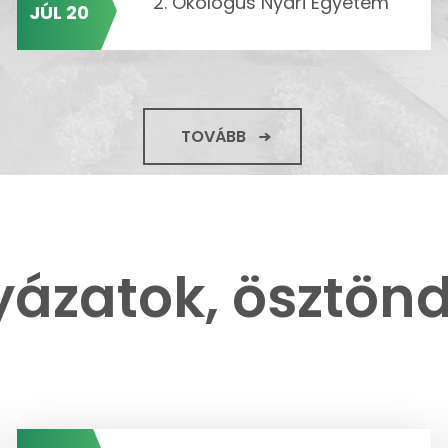
2. Ökológus Nyári Egyetem
JÚL 20
TOVÁBB
yázatok, ösztönd