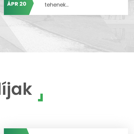
ÁPR 20
tehenek...
íjak