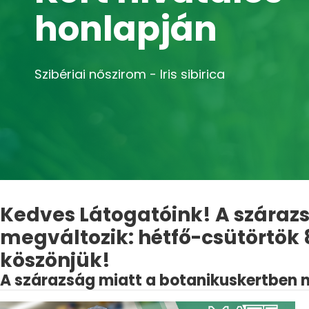
honlapján
Szibériai nőszirom - Iris sibirica
Kedves Látogatóink! A szárazs
megváltozik: hétfő-csütörtök
köszönjük!
A szárazság miatt a botanikuskertben ni