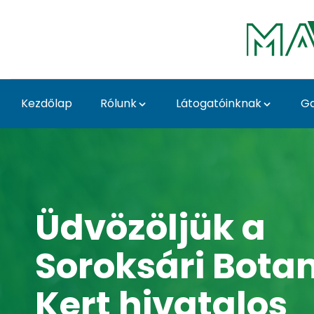
Ugrás a fő tartalomhoz
Kezdőlap
Rólunk
Látogatóinknak
Ga
Home - Soroksári Bota
Üdvözöljük a
Soroksári Bota
Kert hivatalos