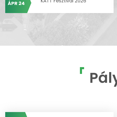
KATT Fesztivál 2026
ÁPR 24
Pál