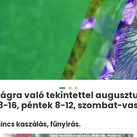
ágra való tekintettel augusztu
 8-16, péntek 8-12, szombat-v
ncs kaszálás, fűnyírás.