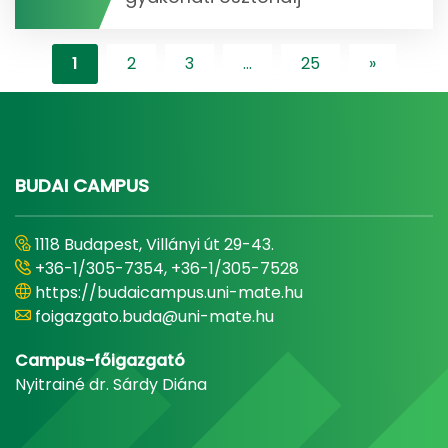
1
2
3
...
25
»
"content-l
BUDAI CAMPUS
1118 Budapest, Villányi út 29-43.
+36-1/305-7354, +36-1/305-7528
https://budaicampus.uni-mate.hu
foigazgato.buda@uni-mate.hu
Campus-főigazgató
Nyitrainé dr. Sárdy Diána