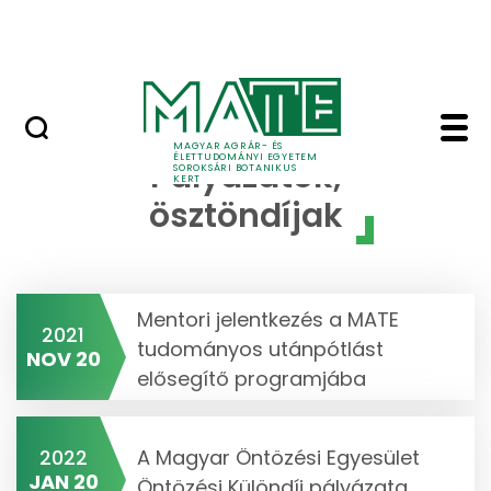
Oktatás/kutatás
Ugrás a fő tartalomhoz
Kapcsolat
Pályázatok - Soroksár
MAGYAR AGRÁR- ÉS
ÉLETTUDOMÁNYI EGYETEM
Pályázatok,
SOROKSÁRI BOTANIKUS
KERT
ösztöndíjak
Mentori jelentkezés a MATE
2021
tudományos utánpótlást
NOV 20
elősegítő programjába
2022
A Magyar Öntözési Egyesület
JAN 20
Öntözési Különdíj pályázata