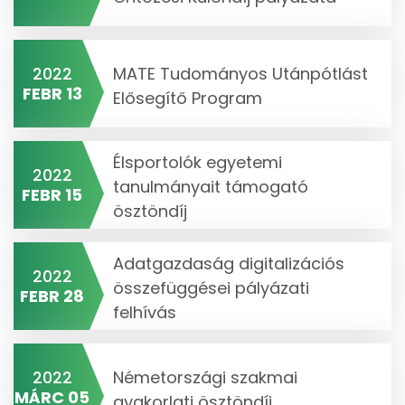
2022
MATE Tudományos Utánpótlást
FEBR 13
Elősegítő Program
Élsportolók egyetemi
2022
tanulmányait támogató
FEBR 15
ösztöndíj
Adatgazdaság digitalizációs
2022
összefüggései pályázati
FEBR 28
felhívás
2022
Németországi szakmai
MÁRC 05
gyakorlati ösztöndíj