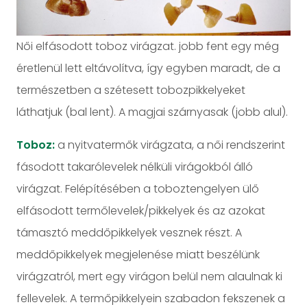
Női elfásodott toboz virágzat. jobb fent egy még
éretlenül lett eltávolítva, így egyben maradt, de a
természetben a szétesett tobozpikkelyeket
láthatjuk (bal lent). A magjai szárnyasak (jobb alul).
Toboz:
a nyitvatermők virágzata, a női rendszerint
fásodott takarólevelek nélküli virágokból álló
virágzat. Felépítésében a toboztengelyen ülő
elfásodott termőlevelek/pikkelyek és az azokat
támasztó meddőpikkelyek vesznek részt. A
meddőpikkelyek megjelenése miatt beszélünk
virágzatról, mert egy virágon belül nem alaulnak ki
fellevelek. A termőpikkelyein szabadon fekszenek a