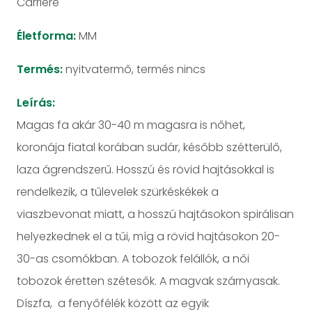
Carrière
Életforma:
MM
Termés:
nyitvatermő, termés nincs
Leírás:
Magas fa akár 30-40 m magasra is nőhet,
koronája fiatal korában sudár, később szétterülő,
laza ágrendszerű. Hosszú és rövid hajtásokkal is
rendelkezik, a tűlevelek szürkéskékek a
viaszbevonat miatt, a hosszú hajtásokon spirálisan
helyezkednek el a tűi, míg a rövid hajtásokon 20-
30-as csomókban. A tobozok felállók, a női
tobozok éretten szétesők. A magvak szárnyasak.
Díszfa, a fenyőfélék között az egyik