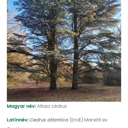
Magyar név:
Atlasz cédrus
Latínnév:
Cedrus atlantica
(Endl.) Manetti ex