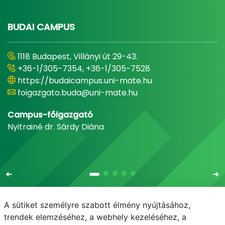
BUDAI CAMPUS
1118 Budapest, Villányi út 29-43.
+36-1/305-7354, +36-1/305-7528
https://budaicampus.uni-mate.hu
foigazgato.buda@uni-mate.hu
Campus-főigazgató
Nyitrainé dr. Sárdy Diána
A sütiket személyre szabott élmény nyújtásához,
trendek elemzéséhez, a webhely kezeléséhez, a