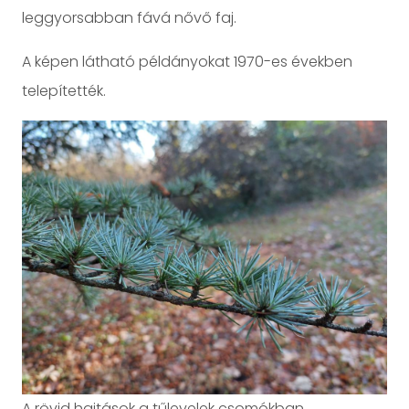
leggyorsabban fává nővő faj.
A képen látható példányokat 1970-es években
telepítették.
A rövid hajtások a tűlevelek csomókban