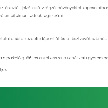
z érkeztét jelző első virágzó növényekkel kapcsolatban
ző email címen tudnak regisztrálni:
tüntetni a séta kezdeti időpontját és a résztvevők szám
a parkolóig. 166-os autóbusszal a Kertészeti Egyetem nevű
juk.