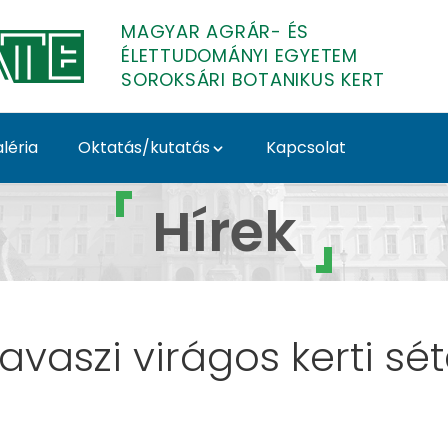
MAGYAR AGRÁR- ÉS
ÉLETTUDOMÁNYI EGYETEM
SOROKSÁRI BOTANIKUS KERT
léria
Oktatás/kutatás
Kapcsolat
kus Kert
Hírek
avaszi virágos kerti sé