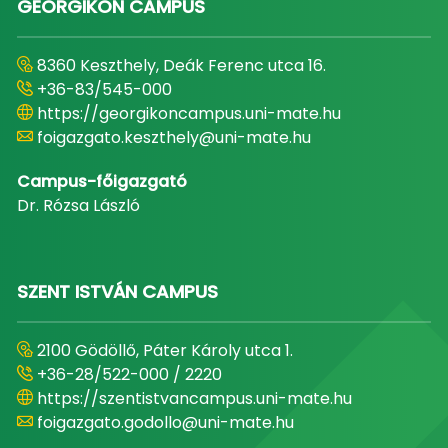
GEORGIKON CAMPUS
8360 Keszthely, Deák Ferenc utca 16.
+36-83/545-000
https://georgikoncampus.uni-mate.hu
foigazgato.keszthely@uni-mate.hu
Campus-főigazgató
Dr. Rózsa László
SZENT ISTVÁN CAMPUS
2100 Gödöllő, Páter Károly utca 1.
+36-28/522-000 / 2220
https://szentistvancampus.uni-mate.hu
foigazgato.godollo@uni-mate.hu