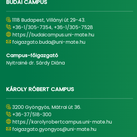
BUDAI CAMPUS
1118 Budapest, Villányi út 29-43.
+36-1/305-7354, +36-1/305-7528
https://budaicampus.uni-mate.hu
foigazgato.buda@uni-mate.hu
Campus-főigazgató
Nyitrainé dr. Sárdy Diána
KÁROLY RÓBERT CAMPUS
3200 Gyöngyös, Mátrai út 36.
+36-37/518-300
https://karolyrobertcampus.uni-mate.hu
foigazgato.gyongyos@uni-mate.hu