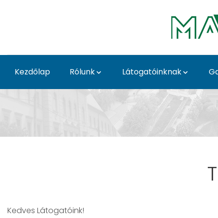
Ugrás a fő tartalomhoz
Kezdőlap
Rólunk
Látogatóinknak
Ga
Hír - Soroksári Botani
T
Kedves Látogatóink!