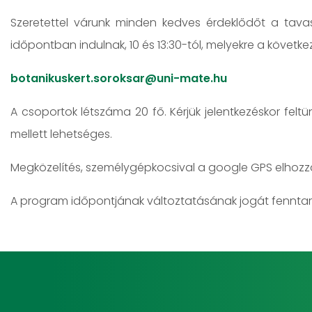
Szeretettel várunk minden kedves érdeklődőt a tavas
időpontban indulnak, 10 és 13:30-tól, melyekre a követke
botanikuskert.soroksar@uni-mate.hu
A csoportok létszáma 20 fő. Kérjük jelentkezéskor fel
mellett lehetséges.
Megközelítés, személygépkocsival a google GPS elhozza 
A program időpontjának változtatásának jogát fenntart